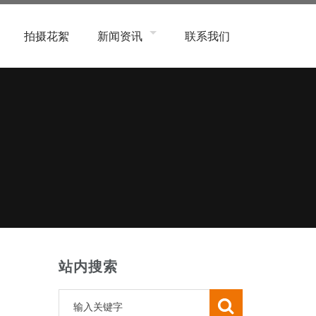
拍摄花絮
新闻资讯
联系我们
象类
公司新闻
系统类
行业新闻
子数码、产品类
常见问题
务类
程、商业、航拍类
活用品类
容美妆类
象类
站内搜索