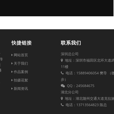
快捷链接
联系我们
一
深圳总公司
网站首页
传
地址：深圳市福田区北环大道
关于我们
策
11楼
播
作品案例
电话：15889406054 樊导 
步）
拍摄花絮
注
QQ：245684675
新闻资讯
湖北分公司
地址：湖北随州交通大道克拉
电话：13713564823 陈总