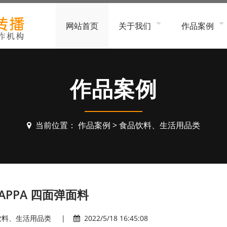
网站首页
关于我们
作品案例
公司简介
工厂、企业形
服务流程
软件、平台、
作品案例
招贤纳士
家居办公、电
金融、科技服
当前位置：
作品案例
>
食品饮料、生活用品类
建筑装饰、工
食品饮料、生
生物医疗、美
团队、个人形
APPA 四面弹面料
MG动画
饮料、生活用品类
|
2022/5/18 16:45:08
3D动画