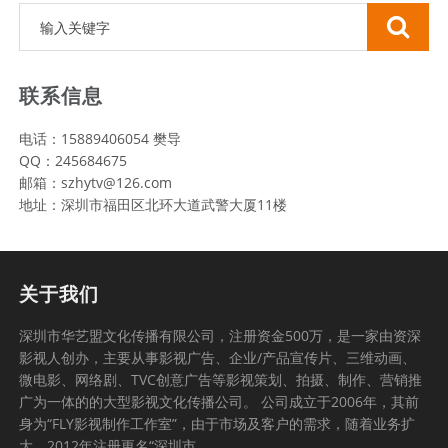
联系信息
电话：15889406054 樊导
QQ：245684675
邮箱：szhytv@126.com
地址：深圳市福田区北环大道武警大厦11楼
关于我们
深圳市华艺盟文化传播有限公司，注册资金500万，是一家由资深
影视人创办，主要从事影视广告、企业/产品宣传片、三维动画、
微电影、网络剧、TVC创意广告等影视策划、拍摄、制作、营销推
广为一体的的大型影视文化传播公司。 公司成立于2006年，其前
身为“FLY影视制作工作室”，由于市场及客户的需求，随着业务扩
大，2012年注册更名“深圳市