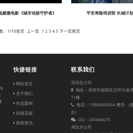
电建微电影《城市动脉守护者》
平安寿险培训部 长城计
页数：
1
/10
首页
上一页
1
2
3
4
5
下一页
尾页
快捷链接
联系我们
一
深圳总公司
网站首页
传
地址：深圳市福田区北环大道
关于我们
策
11楼
播
作品案例
电话：15889406054 樊导 
步）
拍摄花絮
注
QQ：245684675
新闻资讯
湖北分公司