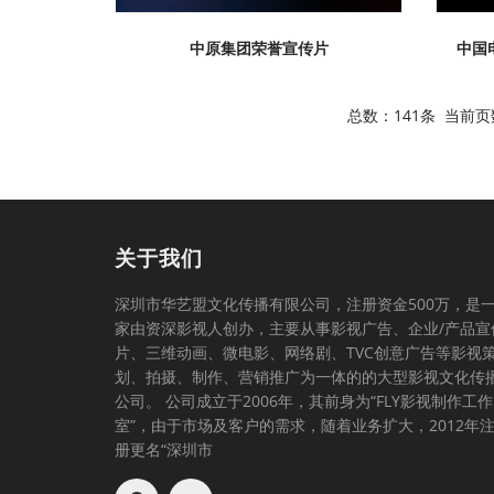
中原集团荣誉宣传片
中国
总数：141条 当前
关于我们
深圳市华艺盟文化传播有限公司，注册资金500万，是
家由资深影视人创办，主要从事影视广告、企业/产品宣
片、三维动画、微电影、网络剧、TVC创意广告等影视
划、拍摄、制作、营销推广为一体的的大型影视文化传
公司。 公司成立于2006年，其前身为“FLY影视制作工作
室”，由于市场及客户的需求，随着业务扩大，2012年
册更名“深圳市