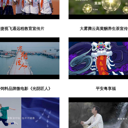
微电影 、短
其他类
捷视飞通远程教育宣传片
大雾腾云高黄酮养生茶宣传
金饲料品牌微电影《光阴匠人》
平安粤享福